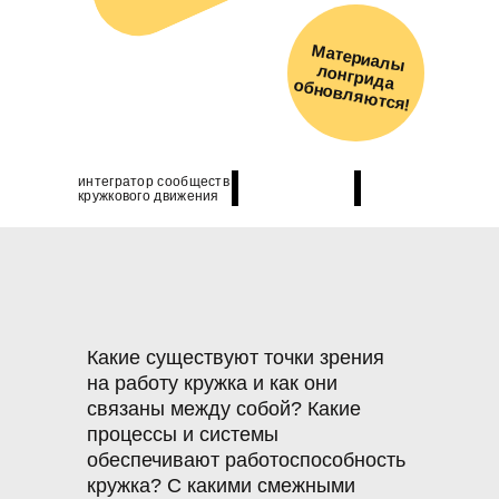
М
атериалы
лонгрида обновляю
тся!
интегратор сообществ
кружкового движения
Какие существуют точки зрения
на работу кружка и как они
связаны между собой? Какие
процессы и системы
обеспечивают работоспособность
кружка? С какими смежными